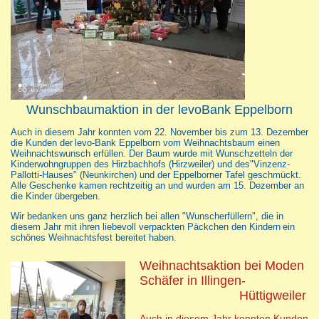
Wunschbaumaktion in der levoBank Eppelborn
Auch in diesem Jahr konnten vom 22. November bis zum 13. Dezember
die Kunden der
levo-Bank Eppelborn vom Weihnachtsbaum einen
Weihnachtswunsch erfüllen. Der Baum wurde mit Wunschzetteln der
Kinderwohngruppen des Hirzbachhofs (Hirzweiler) und des
"Vinzenz-
Pallotti-Hauses" (Neunkirchen) und der Eppelborner Tafel geschmückt.
Alle Geschenke kamen rechtzeitig an
und wurden am 15. Dezember an
die Kinder übergeben.
Wir bedanken uns ganz herzlich bei allen "Wunscherfüllern", die in
diesem Jahr mit ihren liebevoll verpackten Päckchen den Kindern
ein
schönes Weihnachtsfest bereitet haben.
Weihnachtsaktion bei Moden
Schäfer in Illingen-
Hüttigweiler
Auch in diesem Jahr konnten Kunden