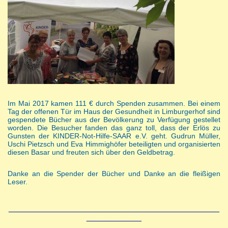
Im Mai 2017 kamen 111 € durch Spenden zusammen. Bei einem
Tag der offenen Tür im Haus der Gesundheit in Limburgerhof sind
gespendete Bücher aus der Bevölkerung zu Verfügung gestellet
worden. Die Besucher fanden das ganz toll, dass der Erlös zu
Gunsten der KINDER-Not-Hilfe-SAAR e.V. geht. Gudrun Müller,
Uschi Pietzsch und Eva Himmighöfer beteiligten und organisierten
diesen Basar und freuten sich über den Geldbetrag.
Danke an die Spender der Bücher und Danke an die fleißigen
Leser.
______________________________________________
____________