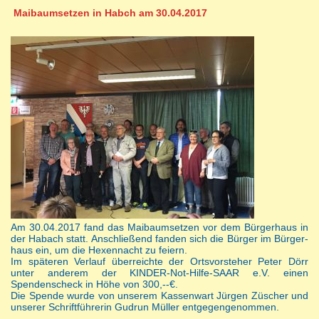
Maibaumsetzen in Habch am 30.04.2017
Am 30.04.2017 fand das Maibaumsetzen vor dem Bürgerhaus in
der Habach statt. Anschließend fanden sich die Bürger im Bürger-
haus ein, um die Hexennacht zu feiern.
Im späteren Verlauf überreichte der Ortsvorsteher Peter Dörr
unter anderem der KINDER-Not-Hilfe-SAAR e.V. einen
Spendenscheck in Höhe von 300,--€.
Die Spende wurde von unserem Kassenwart Jürgen Züscher und
unserer Schriftführerin Gudrun Müller entgegengenommen.