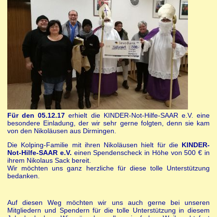
Für den 05.12.17
erhielt die KINDER-Not-Hilfe-SAAR e.V. eine
besondere Einladung, der wir sehr gerne folgten, denn sie kam
von den Nikoläusen aus Dirmingen.
Die Kolping-Familie mit ihren Nikoläusen hielt für die
KINDER-
Not-Hilfe-SAAR e.V.
einen Spendenscheck in Höhe von 500 € in
ihrem Nikolaus Sack bereit.
Wir möchten uns ganz herzliche für diese tolle Unterstützung
bedanken.
Auf diesen Weg möchten wir uns auch gerne bei unseren
Mitgliedern und Spendern für die tolle Unterstützung in diesem